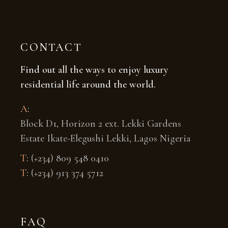
CONTACT
Find out all the ways to enjoy luxury
residential life around the world.
A
:
Block D1, Horizon 2 ext. Lekki Gardens
Estate Ikate-Elegushi Lekki, Lagos Nigeria
T
:
(+234) 809 548 0410
T
:
(+234) 913 374 5712
FAQ