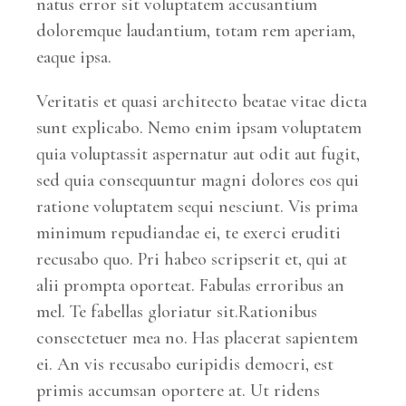
natus error sit voluptatem accusantium
doloremque laudantium, totam rem aperiam,
eaque ipsa.
Veritatis et quasi architecto beatae vitae dicta
sunt explicabo. Nemo enim ipsam voluptatem
quia voluptassit aspernatur aut odit aut fugit,
sed quia consequuntur magni dolores eos qui
ratione voluptatem sequi nesciunt. Vis prima
minimum repudiandae ei, te exerci eruditi
recusabo quo. Pri habeo scripserit et, qui at
alii prompta oporteat. Fabulas erroribus an
mel. Te fabellas gloriatur sit.Rationibus
consectetuer mea no. Has placerat sapientem
ei. An vis recusabo euripidis democri, est
primis accumsan oportere at. Ut ridens